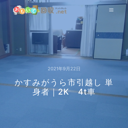
メイン
2021年9月22日
かすみがうら市引越し 単
身者｜2K 4t車