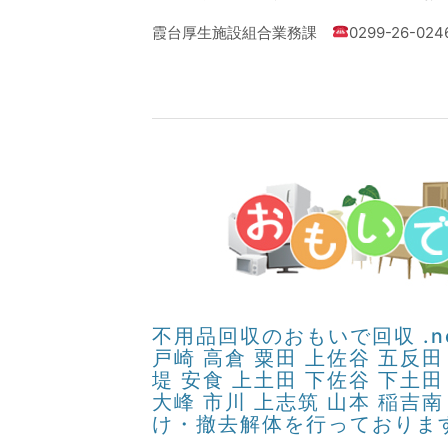
霞台厚生施設組合業務課
0299-26-024
不用品回収のおもいで回収 .n
戸崎 高倉 粟田 上佐谷 五反田
堤 安食 上土田 下佐谷 下土田
大峰 市川 上志筑 山本 稲
け・撤去解体を行っておりま