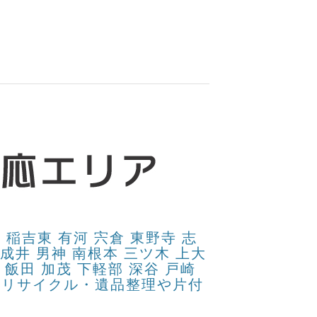
稲吉東 有河 宍倉 東野寺 志
西成井 男神 南根本 三ツ木 上大
 飯田 加茂 下軽部 深谷 戸崎
買取リサイクル・遺品整理や片付