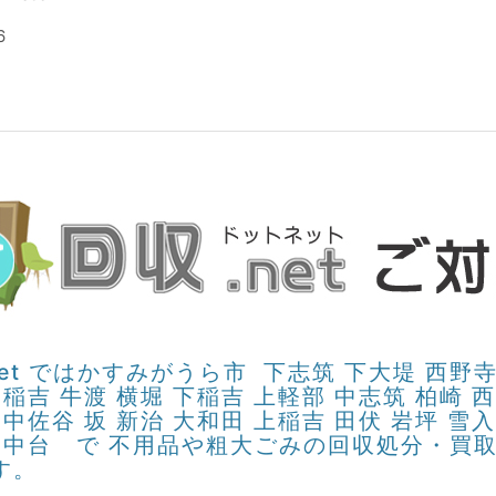
6
et ではかすみがうら市 下志筑 下大堤 西野寺 
 稲吉 牛渡 横堀 下稲吉 上軽部 中志筑 柏崎 
 中佐谷 坂 新治 大和田 上稲吉 田伏 岩坪 雪入
吉南 中台 で 不用品や粗大ごみの回収処分・
す。