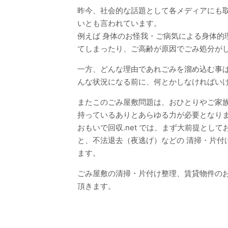
昨今、社会的な話題として各メディアにも取
いとも言われています。
例えば 身体のお怪我・ご病気による身体的
てしまったり、ご高齢が原因でごみ処分が
一方、どんな理由であれごみを溜め込む事は
んな状況になる前に、何とかしなければい
またこのごみ屋敷問題は、おひとりやご家
持っているありとあらゆる力が必要となり
おもいで回収.net では、まず大前提と
と、不法退去（夜逃げ）などの 清掃・片
ます。
ごみ屋敷の清掃・片付け整理、賃貸物件のお
頂きます。