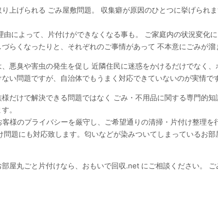
り上げられる ごみ屋敷問題。 収集癖が原因のひとつに挙げられま
理由によって、片付けができなくなる事も。 ご家庭内の状況変化
しづらくなったりと、それぞれのご事情があって 不本意にごみが溜
、悪臭や害虫の発生を促し 近隣住民に迷惑をかけるだけでなく、
けない問題ですが、自治体でもうまく対応できていないのが実情で
族様だけで解決できる問題ではなく ごみ・不用品に関する専門的知
ます。
してお客様のプライバシーを厳守し、ご希望通りの清掃・片付け整理
付け問題にも対応致します。匂いなどが染みついてしまっているお部
部屋丸ごと片付けなら、おもいで回収.net にご相談ください。 