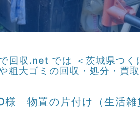
回収.net では ＜茨城県つ
や粗大ゴミの回収・処分・買
O様 物置の片付け（生活雑