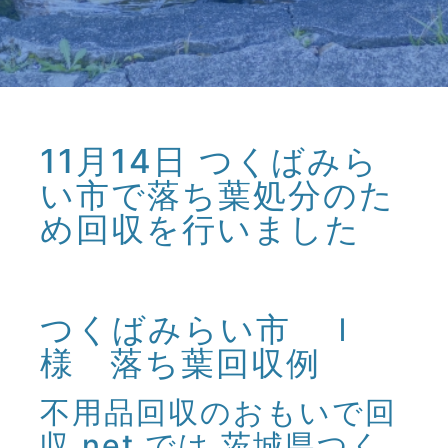
11月14日 つくばみら
い市で落ち葉処分のた
め回収を行いました
つくばみらい市 Ｉ
様 落ち葉回収例
不用品回収のおもいで回
収.net では 茨城県つく