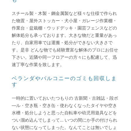
スチール製・木製・鋼金属製など様々な仕様で作られ
た物置・屋外ストッカー・犬小屋・ガレージ作業棚・
作業台・盆栽棚・ウッドデッキ・園芸フェンスなどの
解体処分も承っております。大きな物だと重量があっ
たり、自家用車では運搬・処分ができない大きさで
す。是非 どんな物でも経験豊富な解体のプロにお任せ
下さい。近隣や同一フロアーの方々にも配慮して、迅
速丁寧な作業を致します。
ベランダやバルコニーのゴミも回収しま
す
一時的に置いておいたつもりの 古新聞・古雑誌・段ボ
―ル・空き瓶・空き缶・使わなくなったタイヤや空き
水槽・処分しようと思った自転車や幼児用遊具などを
つい溜め込んでしまって… いつの間にか手の付けられ
ない状態になってしまった。なんてことは無いでしょ