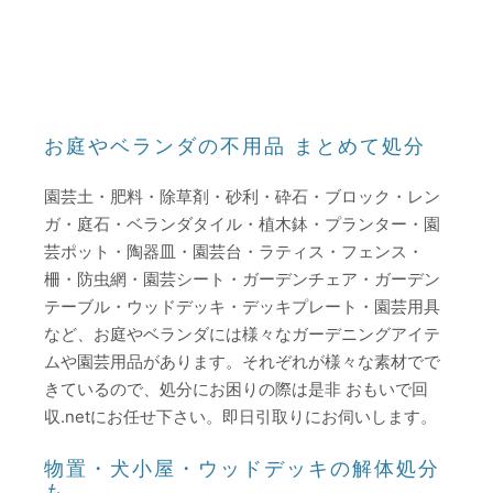
お庭やベランダの不用品 まとめて処分
園芸土・肥料・除草剤・砂利・砕石・ブロック・レン
ガ・庭石・ベランダタイル・植木鉢・プランター・園
芸ポット・陶器皿・園芸台・ラティス・フェンス・
柵・防虫網・園芸シート・ガーデンチェア・ガーデン
テーブル・ウッドデッキ・デッキプレート・園芸用具
など、お庭やベランダには様々なガーデニングアイテ
ムや園芸用品があります。それぞれが様々な素材でで
きているので、処分にお困りの際は是非 おもいで回
収.netにお任せ下さい。即日引取りにお伺いします。
物置・犬小屋・ウッドデッキの解体処分
も