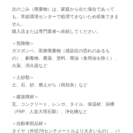
次のごみ（廃棄物）は、家庭から出た場合であって
も、常総環境センターで処理できないため収集できま
せん。
購入店または専門業者へ依頼してください。
＜危険物＞
ガスボンベ、医療廃棄物（感染症の恐れのあるも
の）、劇毒物、農薬、塗料、廃油（食用油を除く）、
火薬、消火器など
＜土砂類＞
土、石、砂、燃えがら（焼却灰）など
＜建築廃材＞
瓦、コンクリート、レンガ、タイル、保温材、浴槽
（FRP、人造大理石製）、浄化槽など
＜自動車部品材＞
タイヤ（外径76センチメートルより大きいもの）、バ