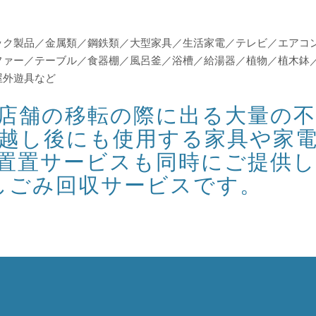
ック製品／金属類／鋼鉄類／大型家具／生活家電／テレビ／エアコ
ファー／テーブル／食器棚／風呂釜／浴槽／給湯器／植物／植木鉢
屋外遊具など
店舗の移転の際に出る大量の不
越し後にも使用する家具や家
置置サービスも同時にご提供
しごみ回収サービスです。