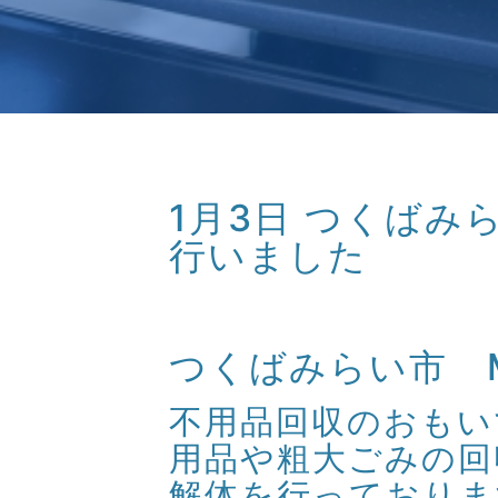
1月3日 つくば
行いました
つくばみらい市 
不用品回収のおもいで
用品や粗大ごみの回
解体を行っておりま