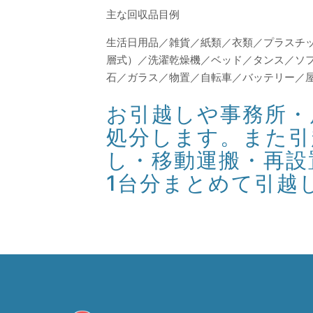
主な回収品目例
生活日用品／雑貨／紙類／衣類／プラスチ
層式）／洗濯乾燥機／ベッド／タンス／ソ
石／ガラス／物置／自転車／バッテリー／
お引越しや事務所・
処分します。また引
し・移動運搬・再設
1台分まとめて引越