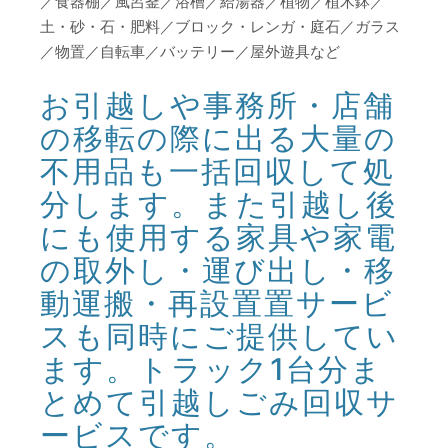
／食器棚／風呂釜／浴槽／給湯器／植物／植木鉢／
土・砂・石・肥料／ブロック・レンガ・庭石／ガラス
／物置／自転車／バッテリー／屋外遊具など
お引越しや事務所・店舗
の移転の際に出る大量の
不用品も一括回収して処
分します。また引越し後
にも使用する家具や家電
の取外し・運び出し・移
動運搬・再設置置サービ
スも同時にご提供してい
ます。トラック1台分ま
とめて引越しごみ回収サ
ービスです。