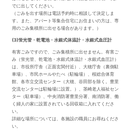
でに出してください。
（ごみを出す場所は電話予約時に相談して決定しま
す。また、アパート等集合住宅にお住まいの方は、専
用のごみ集積所に出せる場合があります。）
(3)蛍光管・乾電池・水銀式体温計・水銀式血圧計
有害ごみですので、ごみ集積所に出せません。有害ご
み（蛍光管、乾電池・水銀式体温計・水銀式血圧計）
は、市役所庁舎（正面玄関付近）、大穂庁舎（裏側駐
車場）、市民ホールやたべ（駐輪場）、桜総合体育
館、各市立交流センター（大穂、谷田部を除く。豊里
交流センターは駐輪場に設置。）、茎崎老人福祉セン
ター（駐車場）、中央消防署豊里分署、南消防署、働
く婦人の家に設置されている回収箱に入れてくださ
い。
詳細な場所については、各施設の職員にお尋ねくださ
い。