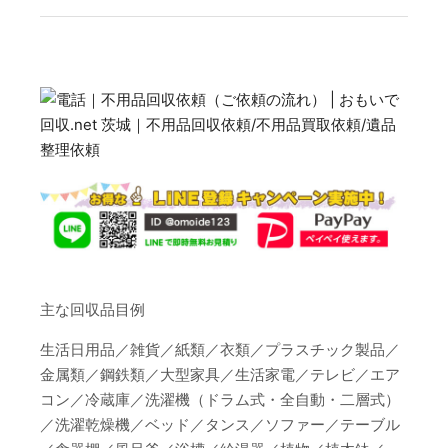
主な回収品目例
生活日用品／雑貨／紙類／衣類／プラスチック製品／
金属類／鋼鉄類／大型家具／生活家電／テレビ／エア
コン／冷蔵庫／洗濯機（ドラム式・全自動・二層式）
／洗濯乾燥機／ベッド／タンス／ソファー／テーブル