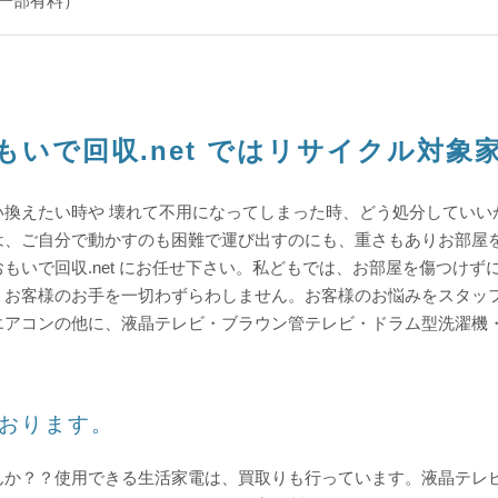
一部有料）
もいで回収.net ではリサイクル対象
い換えたい時や
壊れて不用になってしまった時、どう処分していい
は、ご自分で動かすのも
困難で運び出すのにも、重さもありお部屋
もいで回収.net にお任せ下さい。私どもでは、お部屋を傷つけず
、
お客様のお手を一切わずらわしません。
お客様のお悩みをスタッ
エアコンの他に、液晶テレビ・ブラウン管テレビ・ドラム型洗濯機
おります。
んか？？
使用できる生活家電は、買取りも行っています。液晶テレ