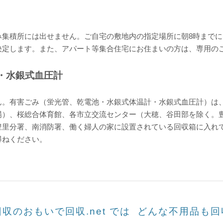
み集積所には出せません。ご自宅の敷地内の指定場所に朝8時までに
決定します。また、アパート等集合住宅にお住まいの方は、専用の
計・水銀式血圧計
ん。有害ごみ（蛍光管、乾電池・水銀式体温計・水銀式血圧計）は
場）、桜総合体育館、各市立交流センター（大穂、谷田部を除く。
豊里分署、南消防署、働く婦人の家に設置されている回収箱に入れ
尋ねください。
収のおもいで回収.net では どんな不用品
も回