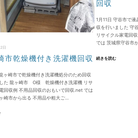
回収
1月11日 守谷市で
収を行いました 守
リサイクル家電回収例
では 茨城県守谷市
22日
崎市乾燥機付き洗濯機回収
続きを読む
日 龍ヶ崎市で乾燥機付き洗濯機処分のため回収
した 龍ヶ崎市 O様 乾燥機付き洗濯機 リサ
電回収例 不用品回収のおもいで回収.net では
ヶ崎市から出る 不用品や粗大ご…
む