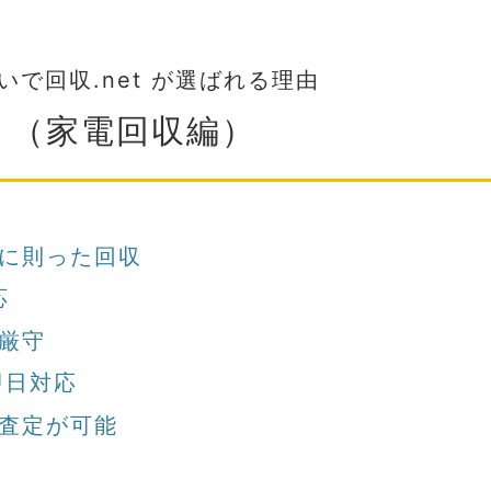
いで回収.net が選ばれる理由
（家電回収編）
に則った回収
応
厳守
即日対応
査定が可能