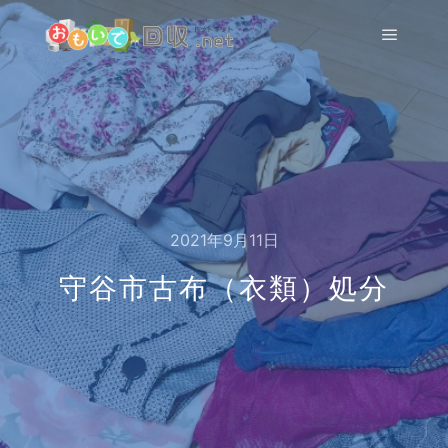
メイン
2021年9月11日
守谷市古布（衣類）処分