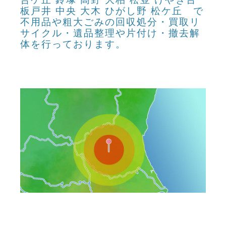
板戸井 中央 大木 ひがし野 松ケ丘 で
不用品や粗大ごみの回収処分・買取リ
サイクル・遺品整理や片付け・撤去解
体を行っております。