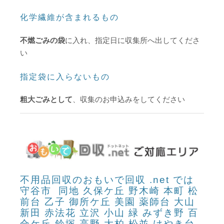
化学繊維が含まれるもの
不燃ごみの袋
に入れ、指定日に収集所へ出してくださ
い
指定袋に入らないもの
粗大ごみとして
、収集のお申込みをしてください
不用品回収のおもいで回収 .net では
守谷市 同地 久保ケ丘 野木崎 本町 松
前台 乙子 御所ケ丘 美園 薬師台 大山
新田 赤法花 立沢 小山 緑 みずき野 百
合ケ丘 鈴塚 高野 大柏 松並 けやき台