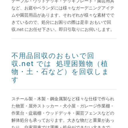
テーブル・ウッドデッキ・デッキプレート・園芸用具
など、お庭やベランダには様々なガーデニングアイテ
ムや園芸用品があります。それぞれが様々な素材でで
きているので、処分にお困りの際は是非 おもいで回
収.net にお任せ下さい。即日引取りにお伺いします。
不用品回収のおもいで回
収.net では 処理困難物（植
物・土・石など）を回収しま
す
スチール製・木製・鋼金属製など様々な仕様で作られ
た物置・屋外ストッカー・犬小屋・ガレージ作業棚・
作業台・盆栽棚・ウッドデッキ・園芸フェンスなどの
解体処分も承っております。大きな物だと重量があっ
たり、自家用車では運搬・処分ができない大きさで