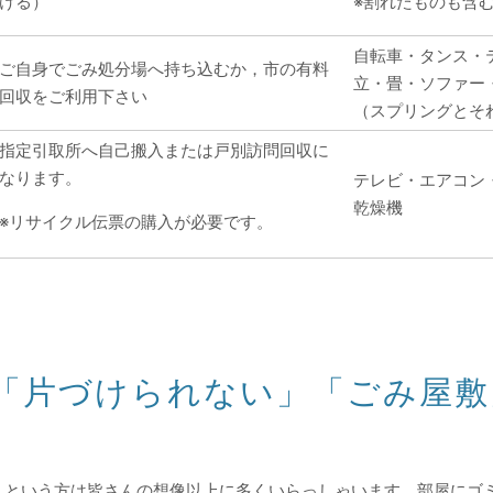
ける）
※割れたものも含
自転車・タンス・
ご自身でごみ処分場へ持ち込むか，市の有料
立・畳・ソファー
回収をご利用下さい
（スプリングとそ
指定引取所へ自己搬入または戸別訪問回収に
なります。
テレビ・エアコン
乾燥機
※リサイクル伝票の購入が必要です。
「片づけられない」「ごみ屋敷
」という方は皆さんの想像以上に多くいらっしゃいます。部屋にゴ