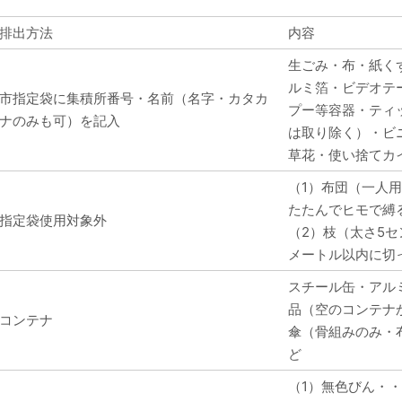
排出方法
内容
生ごみ・布・紙く
ルミ箔・ビデオテ
市指定袋に集積所番号・名前（名字・カタカ
プー等容器・ティ
ナのみも可）を記入
は取り除く）・ビ
草花・使い捨てカ
（1）布団（一人
たたんでヒモで縛
指定袋使用対象外
（2）枝（太さ5セ
メートル以内に切
スチール缶・アル
品（空のコンテナ
コンテナ
傘（骨組みのみ・
ど
（1）無色びん・