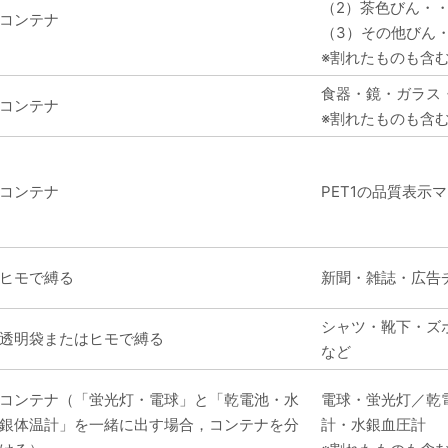
（2）茶色びん・
コンテナ
（3）その他びん
※割れたものも含
食器・鏡・ガラス
コンテナ
※割れたものも含
コンテナ
PET1の品質表示
ヒモで縛る
新聞・雑誌・広告
シャツ・靴下・ズ
透明袋またはヒモで縛る
など
コンテナ（「蛍光灯・電球」と「乾電池・水
電球・蛍光灯／乾
銀体温計」を一緒に出す場合，コンテナを分
計・水銀血圧計