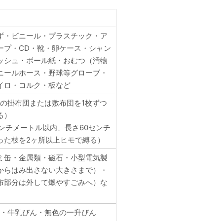
ず・ビニール・プラスチック・ア
ープ・CD・靴・卵ケース・シャン
ッシュ・ボール紙・おむつ（汚物
ニールホース・野球等グローブ・
イロ・コルク・板など
用の掛布団または敷布団を1枚ずつ
る）
ンチメートル以内、長さ60センチ
った枝を2ヶ所以上ヒモで縛る）
ミ缶・金属類・磁石・小型電気製
からはみ出さない大きさまで）・
布部分は外して燃やすごみへ）な
・・牛乳びん・無色の一升びん