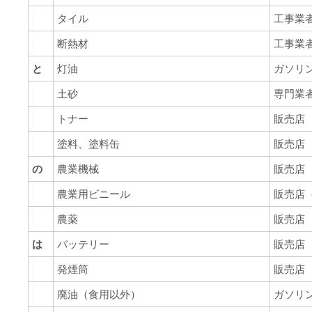
タイル
工事業
断熱材
工事業
と
灯油
ガソリ
土砂
専門業
トナー
販売店
塗料、塗料缶
販売店
の
農業機械
販売店
農業用ビニール
販売店
農薬
販売店
は
バッテリー
販売店
発煙筒
販売店
廃油（食用以外）
ガソリ