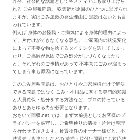
昨今、社会的な話題として各メディアにも取り上げら
れる ごみ屋敷問題。 収集癖が原因のひとつに挙げられ
ますが、実はごみ屋敷の発生理由に 定説はないとも言
われています。
例えば 身体のお怪我・ご病気による身体的理由によっ
て、片付けができなくなる事も。 ご家庭内の状況変化
によって不要な物を捨てるタイミングを逃してしまっ
たり、ご高齢が原因でごみ処分がしづらくなったり
と、それぞれのご事情があって 不本意にごみが溜まっ
てしまう事も原因になっています。
このごみ屋敷問題は、おひとりやご家族様だけで解決
できる問題ではなく ごみ・不用品に関する専門的知識
と人員確保・処分をする方法など、プロの持っている
ありとあらゆる力が必要となります。
おもいで回収.net では、まず大前提としてお客様のプ
ライバシーを厳守し、ご希望通りの清掃・片付け整理
を行わせて頂きます。賃貸物件のオーナー様だと、不
法退去（夜逃げ）などの 清掃・片付け問題にも対応致