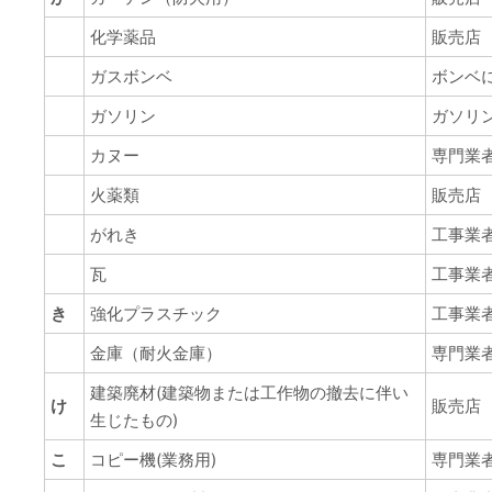
化学薬品
販売店
ガスボンベ
ボンベ
ガソリン
ガソリ
カヌー
専門業
火薬類
販売店
がれき
工事業
瓦
工事業
き
強化プラスチック
工事業
金庫（耐火金庫）
専門業
建築廃材(建築物または工作物の撤去に伴い
け
販売店
生じたもの)
こ
コピー機(業務用)
専門業