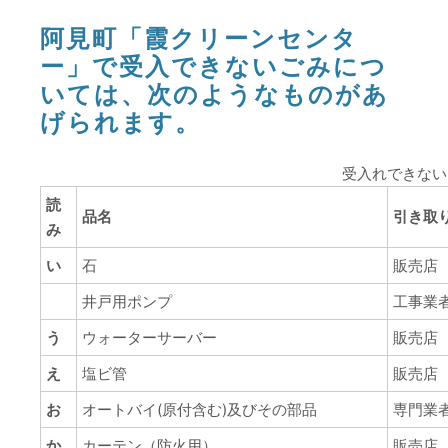
阿見町「霞クリーンセンタ
ー」で受入できないごみにつ
いては、次のようなものがあ
げられます。
受入れできない
読
品名
引き取
み
い
石
販売店
井戸用ポンプ
工事業
う
ウォーターサーバー
販売店
え
塩ビ管
販売店
お
オートバイ(原付含む)及びその部品
専門業
か
カーテン（防火用）
販売店