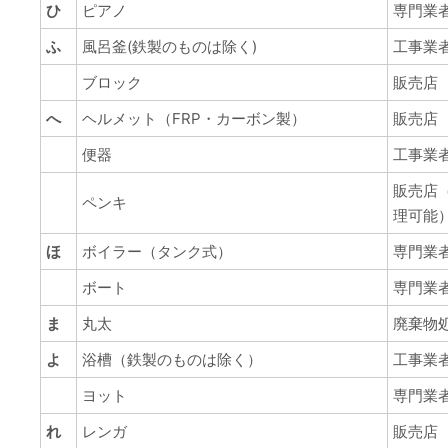
ひ
ピアノ
専門業
ふ
風呂釜(鉄製のものは除く)
工事業
ブロック
販売店
へ
ヘルメット（FRP・カーボン製）
販売店
便器
工事業
販売店
ペンキ
理可能
ほ
ボイラー（タンク式）
専門業
ボート
専門業
ま
丸太
廃棄物
よ
浴槽（鉄製のものは除く）
工事業
ヨット
専門業
れ
レンガ
販売店