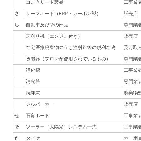
コンクリート製品
工事業
さ
サーフボード（FRP・カーボン製）
販売店
し
自動車及びその部品
専門業
芝刈り機（エンジン付き）
販売店
在宅医療廃棄物のうち注射針等の鋭利な物
受け取
除湿器（フロンが使用されているもの）
専門業
浄化槽
工事業
消火器
専門業
焼却灰
廃棄物
シルバーカー
販売店
せ
石膏ボード
工事業
そ
ソーラー（太陽光）システム一式
工事業
た
タイヤ
カー用