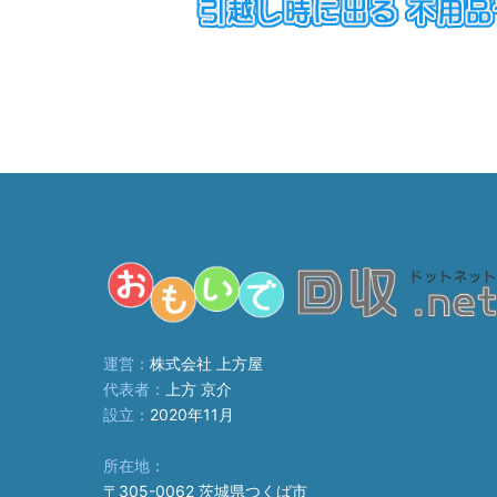
運営：
株式会社 上方屋
代表者：
上方 京介
設立：
2020年11月
所在地：
〒305-0062 茨城県つくば市