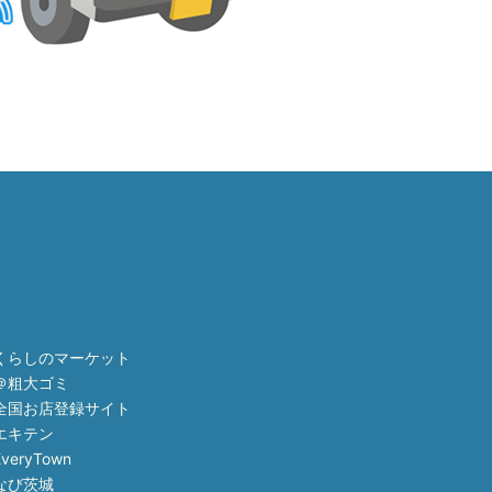
くらしのマーケット
＠粗大ゴミ
全国お店登録サイト
エキテン
EveryTown
なび茨城