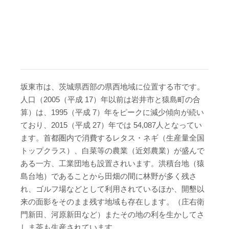
坂東市は、茨城県西部の県西地域に位置する市です。
人口（2005（平成 17）年以前は岩井市と猿島町の合
算）は、1995（平成 7）年をピークに減少傾向が続い
ており、2015（平成 27）年では 54,087人となってい
ます。首都圏内で消費するレタス・ネギ（生産量全国
トップクラス）、白菜等の農業（近郊農業）が盛んで
ある一方、工業団地も設置されいます。洪積台地（猿
島台地）であることから田畑の間に林野が多く残さ
れ、ゴルフ場などとして利用されているほか、開墾以
来の面影をそのまま残す地域も存在します。（庄右衛
門新田、河原新田など）またその地の利を生かしてさ
しま茶も生産されています。