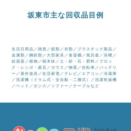
坂東市主な回収品目例
生活日用品／雑貨／紙類／衣類／プラスチック製品／
金属類／鋼鉄類／大型家具／食器棚／風呂釜／浴槽／
給湯器／植物／植木鉢／土・砂・石・肥料／ブロッ
ク・レンガ・庭石／ガラス／物置／自転車／バッテリ
ー／屋外遊具／
生活家電／テレビ／エアコン／冷蔵庫
／洗濯機（ドラム式・全自動・二層式）／洗濯乾燥機
／ベッド／タンス／ソファー／テーブル
など