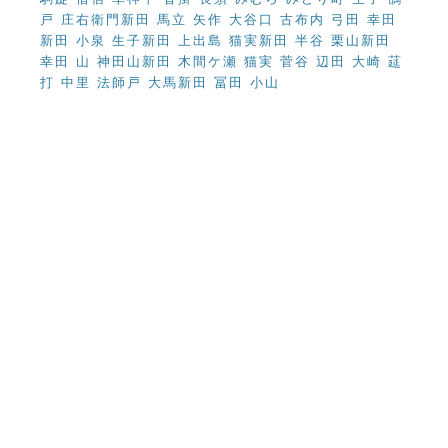
戸 庄右衛門新田 馬立 矢作 大谷口 古布内 弓田 幸田
新田 小泉 生子新田 上出島 猫実新田 半谷 栗山新田
幸田 山 神田山新田 木間ケ瀬 猫実 菅谷 辺田 大崎 莚
打 中里 法師戸 大馬新田 冨田 小山