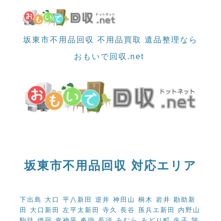
メイン
坂東市不用品回収 不用品買取 遺品整理なら
おもいで回収.net
坂東市不用品回収 対応エリア
下出島 大口 平八新田 逆井 神田山 桐木 岩井 勘助新
田 大口新田 左平太新田 寺久 長谷 孫兵エ新田 内野山
駒跿 借宿 幸神平 沓掛 長須 みむら みどり町 生子 鵠